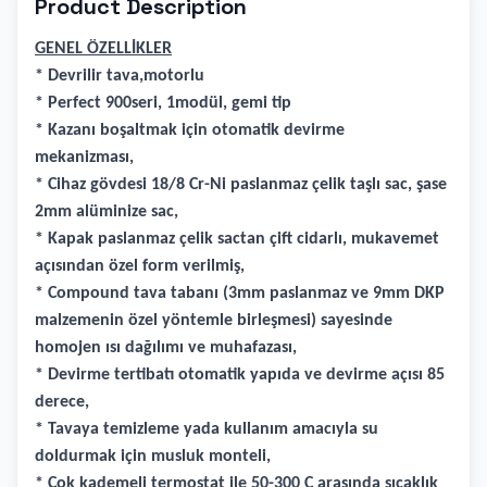
Product Description
GENEL ÖZELLİKLER
* Devrilir tava,motorlu
* Perfect 900seri, 1modül, gemi tip
* Kazanı boşaltmak için otomatik devirme
mekanizması,
* Cihaz gövdesi 18/8 Cr-Ni paslanmaz çelik taşlı sac, şase
2mm alüminize sac,
* Kapak paslanmaz çelik sactan çift cidarlı, mukavemet
açısından özel form verilmiş,
* Compound tava tabanı (3mm paslanmaz ve 9mm DKP
malzemenin özel yöntemle birleşmesi) sayesinde
homojen ısı dağılımı ve muhafazası,
* Devirme tertibatı otomatik yapıda ve devirme açısı 85
derece,
* Tavaya temizleme yada kullanım amacıyla su
doldurmak için musluk monteli,
* Çok kademeli termostat ile 50-300 C arasında sıcaklık