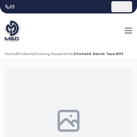
🇬🇧
Home
/
Products
/
Cooking Equipments
/
Otomatik Devrilir Tava 80lt