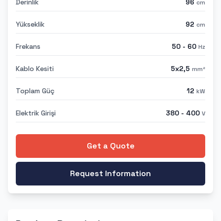
Derinlik
96
cm
Yükseklik
92
cm
Frekans
50 - 60
Hz
Kablo Kesiti
5x2,5
mm²
Toplam Güç
12
kW
Elektrik Girişi
380 - 400
V
Get a Quote
Request Information