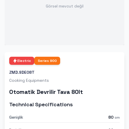
Görsel mevcut değil
Electric
Series
900
ZMD.9DE08T
Cooking Equipments
Otomatik Devrilir Tava 80lt
Technical Specifications
Genişlik
80
cm