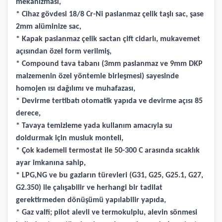
mekanizması,
* Cihaz gövdesi 18/8 Cr-Ni paslanmaz çelik taşlı sac, şase
2mm alüminize sac,
* Kapak paslanmaz çelik sactan çift cidarlı, mukavemet
açısından özel form verilmiş,
* Compound tava tabanı (3mm paslanmaz ve 9mm DKP
malzemenin özel yöntemle birleşmesi) sayesinde
homojen ısı dağılımı ve muhafazası,
* Devirme tertibatı otomatik yapıda ve devirme açısı 85
derece,
* Tavaya temizleme yada kullanım amacıyla su
doldurmak için musluk monteli,
* Çok kademeli termostat ile 50-300 C arasında sıcaklık
ayar imkanına sahip,
* LPG,NG ve bu gazların türevleri (G31, G25, G25.1, G27,
G2.350) ile çalışabilir ve herhangi bir tadilat
gerektirmeden dönüşümü yapılabilir yapıda,
* Gaz valfi; pilot alevli ve termokulplu, alevin sönmesi