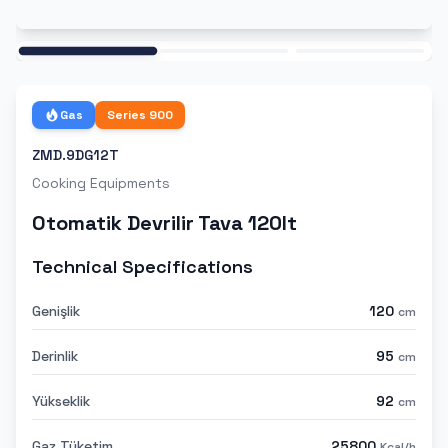
Ana
Gas
Series
900
ZMD.9DG12T
Cooking Equipments
Otomatik Devrilir Tava 120lt
Technical Specifications
Genişlik
120
cm
Derinlik
95
cm
Yükseklik
92
cm
Gaz Tüketim
25800
Kcal/h