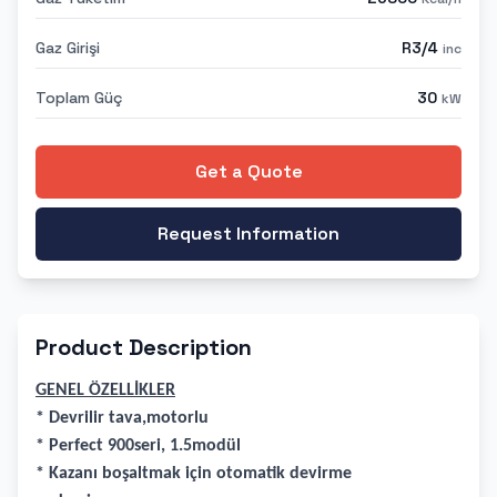
Gaz Girişi
R3/4
inc
Toplam Güç
30
kW
Get a Quote
Request Information
Product Description
GENEL ÖZELLİKLER
* Devrilir tava,motorlu
* Perfect 900seri, 1.5modül
* Kazanı boşaltmak için otomatik devirme