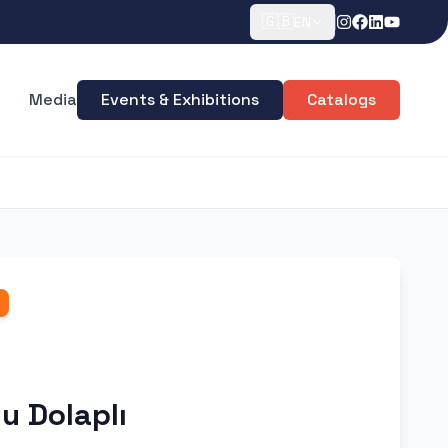
🇬🇧
EN
Media
Events & Exhibitions
Catalogs
lu Dolaplı