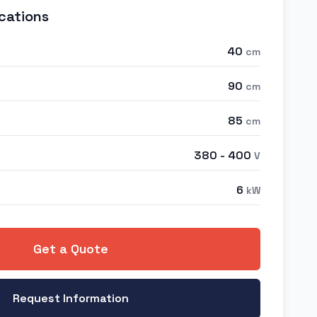
cations
40
cm
90
cm
85
cm
380 - 400
V
6
kW
Get a Quote
Request Information