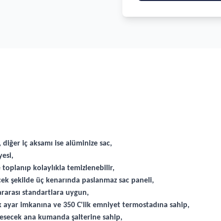
 diğer iç aksamı ise alüminize sac,
esi,
toplanıp kolaylıkla temizlenebilir,
cek şekilde üç kenarında paslanmaz sac paneli,
rarası standartlara uygun,
ık ayar imkanına ve 350 C'lik emniyet termostadına sahip,
i kesecek ana kumanda şalterine sahip,