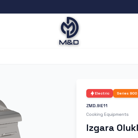
Electric
Series
900
ZMD.9IE11
Cooking Equipments
Izgara Oluk