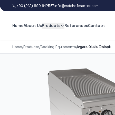
+90 (212) 890 9125
info@mdchefmaster.com
Home
About Us
Products
References
Contact
Home
/
Products
/
Cooking Equipments
/
Izgara Oluklu Dolaplı