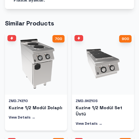
* Plastik ayaklar.
Similar Products
700
900
ZMD.7KE10
ZMD.9KE10S
Kuzine 1/2 Modül Dolaplı
Kuzine 1/2 Modül Set
Üstü
View Details →
View Details →