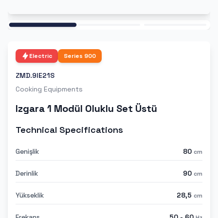
Ana
Electric
Series
900
ZMD.9IE21S
Cooking Equipments
Izgara 1 Modül Oluklu Set Üstü
Technical Specifications
Genişlik
80
cm
Derinlik
90
cm
Yükseklik
28,5
cm
Frekans
50 - 60
Hz