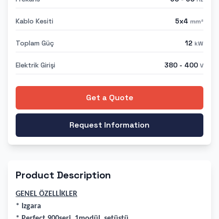
Kablo Kesiti
5x4
mm²
Toplam Güç
12
kW
Elektrik Girişi
380 - 400
V
Get a Quote
Request Information
Product Description
GENEL ÖZELLİKLER
* Izgara
* Perfect 900seri, 1modül, setüstü