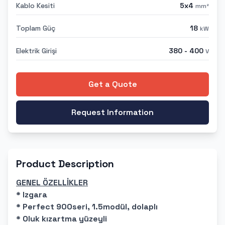
Kablo Kesiti
5x4
mm²
Toplam Güç
18
kW
Elektrik Girişi
380 - 400
V
Get a Quote
Request Information
Product Description
GENEL ÖZELLİKLER
* Izgara
* Perfect 900seri, 1.5modül, dolaplı
* Oluk kızartma yüzeyli