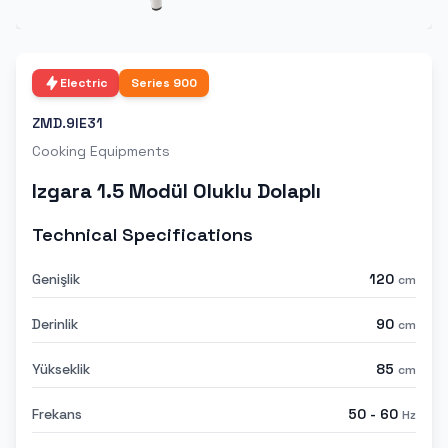
Electric
Series
900
ZMD.9IE31
Cooking Equipments
Izgara 1.5 Modül Oluklu Dolaplı
Technical Specifications
Genişlik
120
cm
Derinlik
90
cm
Yükseklik
85
cm
Frekans
50 - 60
Hz