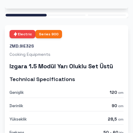
Ana
Electric
Series
900
ZMD.9IE32S
Cooking Equipments
Izgara 1.5 Modül Yarı Oluklu Set Üstü
Technical Specifications
Genişlik
120
cm
Derinlik
90
cm
Yükseklik
28,5
cm
Frekans
50 - 60
Hz