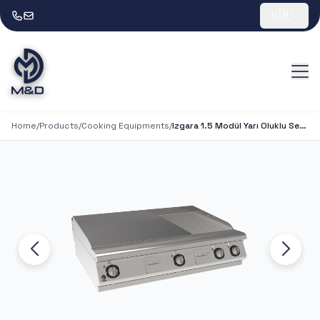
🇬🇧
Home
/
Products
/
Cooking Equipments
/
Izgara 1.5 Modül Yarı Oluklu Set Üstü