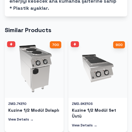
enerjiyi kesecek ana kumanda şalterine sahip
* Plastik ayaklar.
Similar Products
700
900
ZMD.7KE10
ZMD.9KE10S
Kuzine 1/2 Modül Dolaplı
Kuzine 1/2 Modül Set
Üstü
View Details →
View Details →