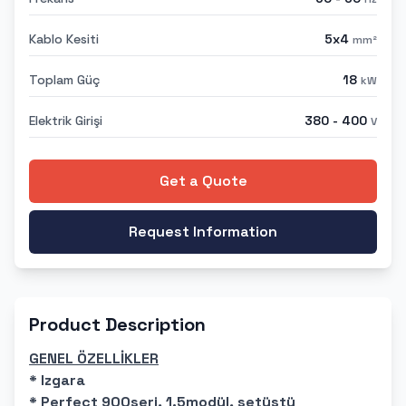
Kablo Kesiti
5x4
mm²
Toplam Güç
18
kW
Elektrik Girişi
380 - 400
V
Get a Quote
Request Information
Product Description
GENEL ÖZELLİKLER
* Izgara
* Perfect 900seri, 1.5modül, setüstü