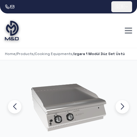
🇬🇧
Home
/
Products
/
Cooking Equipments
/
Izgara 1 Modül Düz Set Üstü