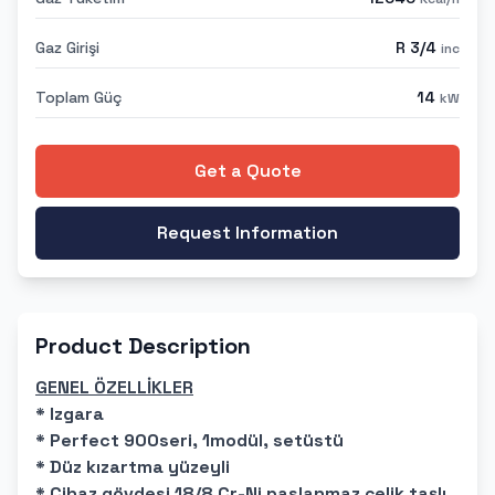
Gaz Girişi
R 3/4
inc
Toplam Güç
14
kW
Get a Quote
Request Information
Product Description
GENEL ÖZELLİKLER
* Izgara
* Perfect 900seri, 1modül, setüstü
* Düz kızartma yüzeyli
* Cihaz gövdesi 18/8 Cr-Ni paslanmaz çelik taşlı