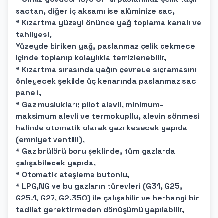
sactan, diğer iç aksamı ise alüminize sac,
* Kızartma yüzeyi önünde yağ toplama kanalı ve
tahliyesi,
Yüzeyde biriken yağ, paslanmaz çelik çekmece
içinde toplanıp kolaylıkla temizlenebilir,
* Kızartma sırasında yağın çevreye sıçramasını
önleyecek şekilde üç kenarında paslanmaz sac
paneli,
* Gaz muslukları; pilot alevli, minimum-
maksimum alevli ve termokupllu, alevin sönmesi
halinde otomatik olarak gazı kesecek yapıda
(emniyet ventilli),
* Gaz brülörü boru şeklinde, tüm gazlarda
çalışabilecek yapıda,
* Otomatik ateşleme butonlu,
* LPG,NG ve bu gazların türevleri (G31, G25,
G25.1, G27, G2.350) ile çalışabilir ve herhangi bir
tadilat gerektirmeden dönüşümü yapılabilir,