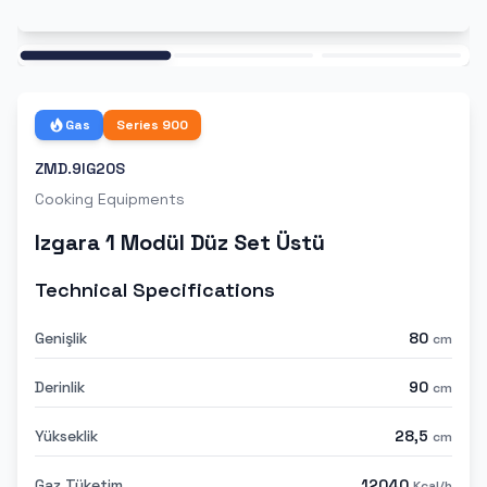
Ana
Gas
Series
900
ZMD.9IG20S
Cooking Equipments
Izgara 1 Modül Düz Set Üstü
Technical Specifications
Genişlik
80
cm
Derinlik
90
cm
Yükseklik
28,5
cm
Gaz Tüketim
12040
Kcal/h