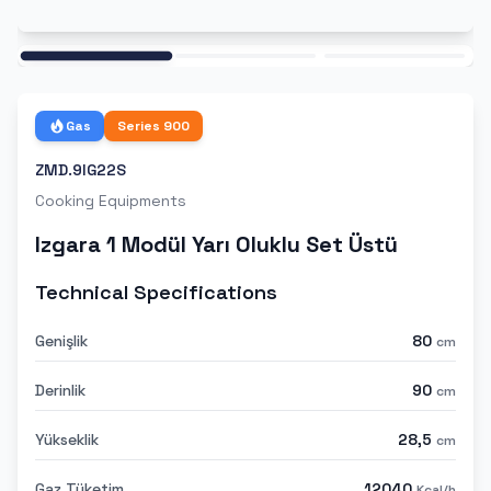
Ana
Gas
Series
900
ZMD.9IG22S
Cooking Equipments
Izgara 1 Modül Yarı Oluklu Set Üstü
Technical Specifications
Genişlik
80
cm
Derinlik
90
cm
Yükseklik
28,5
cm
Gaz Tüketim
12040
Kcal/h