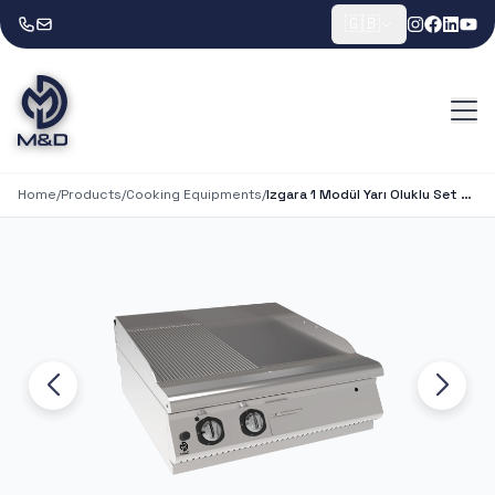
🇬🇧
Home
/
Products
/
Cooking Equipments
/
Izgara 1 Modül Yarı Oluklu Set Üstü