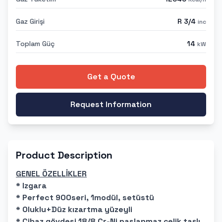
Gaz Girişi
R 3/4
inc
Toplam Güç
14
kW
Get a Quote
Request Information
Product Description
GENEL ÖZELLİKLER
* Izgara
* Perfect 900seri, 1modül, setüstü
* Oluklu+Düz kızartma yüzeyli
* Cihaz gövdesi 18/8 Cr-Ni paslanmaz çelik taşlı