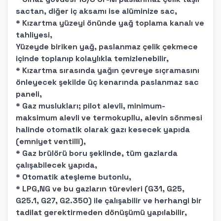
sactan, diğer iç aksamı ise alüminize sac,
* Kızartma yüzeyi önünde yağ toplama kanalı ve
tahliyesi,
Yüzeyde biriken yağ, paslanmaz çelik çekmece
içinde toplanıp kolaylıkla temizlenebilir,
* Kızartma sırasında yağın çevreye sıçramasını
önleyecek şekilde üç kenarında paslanmaz sac
paneli,
* Gaz muslukları; pilot alevli, minimum-
maksimum alevli ve termokupllu, alevin sönmesi
halinde otomatik olarak gazı kesecek yapıda
(emniyet ventilli),
* Gaz brülörü boru şeklinde, tüm gazlarda
çalışabilecek yapıda,
* Otomatik ateşleme butonlu,
* LPG,NG ve bu gazların türevleri (G31, G25,
G25.1, G27, G2.350) ile çalışabilir ve herhangi bir
tadilat gerektirmeden dönüşümü yapılabilir,