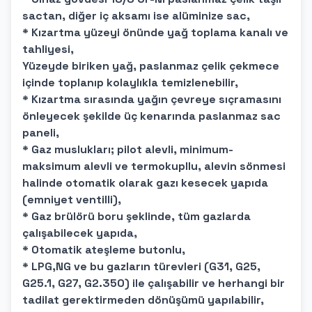
sactan, diğer iç aksamı ise alüminize sac,
* Kızartma yüzeyi önünde yağ toplama kanalı ve
tahliyesi,
Yüzeyde biriken yağ, paslanmaz çelik çekmece
içinde toplanıp kolaylıkla temizlenebilir,
* Kızartma sırasında yağın çevreye sıçramasını
önleyecek şekilde üç kenarında paslanmaz sac
paneli,
* Gaz muslukları; pilot alevli, minimum-
maksimum alevli ve termokupllu, alevin sönmesi
halinde otomatik olarak gazı kesecek yapıda
(emniyet ventilli),
* Gaz brülörü boru şeklinde, tüm gazlarda
çalışabilecek yapıda,
* Otomatik ateşleme butonlu,
* LPG,NG ve bu gazların türevleri (G31, G25,
G25.1, G27, G2.350) ile çalışabilir ve herhangi bir
tadilat gerektirmeden dönüşümü yapılabilir,