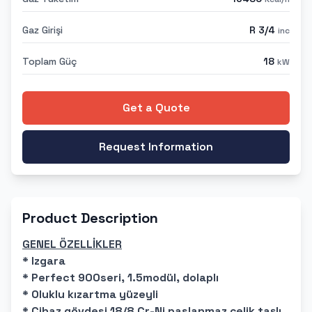
Gaz Girişi
R 3/4
inc
Toplam Güç
18
kW
Get a Quote
Request Information
Product Description
GENEL ÖZELLİKLER
* Izgara
* Perfect 900seri, 1.5modül, dolaplı
* Oluklu kızartma yüzeyli
* Cihaz gövdesi 18/8 Cr-Ni paslanmaz çelik taşlı