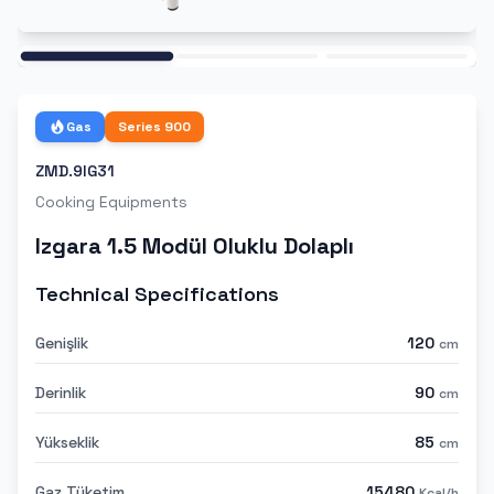
Ana
Gas
Series
900
ZMD.9IG31
Cooking Equipments
Izgara 1.5 Modül Oluklu Dolaplı
Technical Specifications
Genişlik
120
cm
Derinlik
90
cm
Yükseklik
85
cm
Gaz Tüketim
15480
Kcal/h