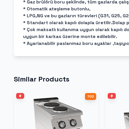
* Gaz brülörü boru şeklinde, tüm gazlarda çalı
* Otomatik ateşleme butonlu,
* LPG,NG ve bu gazların türevleri (G31, G25, G2
* Standart olarak kapılı dolapla üretilir.Dolap 
* Çok maksatlı kullanıma uygun olarak kapılı do
uygun bir karkas üzerine monte edilebilir.
* Ayarlanabilir paslanmaz boru ayaklar ,taşıyı
Similar Products
700