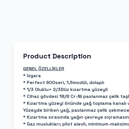
Product Description
GENEL ÖZELLİKLER
* Izgara
* Perfect 900seri, 1,5modül, dolaplı
* 1/3 Oluklu+ 2/3Düz kızartma yüzeyli
* Cihaz gövdesi 18/8 Cr-Ni paslanmaz çelik taşl
* Kızartma yüzeyi önünde yağ toplama kanalı v
Yüzeyde biriken yağ, paslanmaz çelik çekmece i
* Kızartma sırasında yağın çevreye sıçramasın
* Gaz muslukları; pilot alevli, minimum-maksim