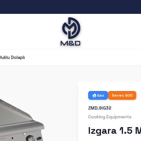
luklu Dolaplı
Gas
Series
900
ZMD.9IG32
Cooking Equipments
Izgara 1.5 M