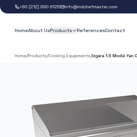
+90 (212) 890 9125
info@mdchefmaster.com
Home
About Us
Products
References
Contact
Home
/
Products
/
Cooking Equipments
/
Izgara 1.5 Modül Yarı O