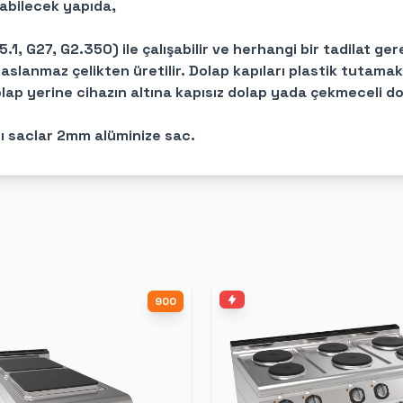
şabilecek yapıda,
5.1, G27, G2.350) ile çalışabilir ve herhangi bir tadilat g
paslanmaz çelikten üretilir. Dolap kapıları plastik tutamakl
lap yerine cihazın altına kapısız dolap yada çekmeceli do
cı saclar 2mm alüminize sac.
900