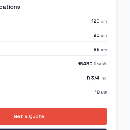
cations
120
cm
90
cm
85
cm
15480
Kcal/h
R 3/4
inc
18
kW
Get a Quote