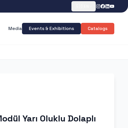
🇬🇧
EN
Media
Events & Exhibitions
Catalogs
odül Yarı Oluklu Dolaplı