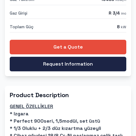
Gaz Girişi
R 3/4
inc
Toplam Güç
8
kW
Get a Quote
Request Information
Product Description
GENEL ÖZELLİKLER
* Izgara
* Perfect 900seri, 1,5modül, set üstü
* 1/3 Oluklu + 2/3 düz kızartma yüzeyli
* Cihaz gövdesi 18/8 Cr-Ni paslanmaz çelik taşlı