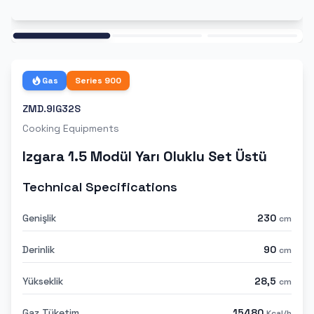
Ana
Gas
Series
900
ZMD.9IG32S
Cooking Equipments
Izgara 1.5 Modül Yarı Oluklu Set Üstü
Technical Specifications
Genişlik
230
cm
Derinlik
90
cm
Yükseklik
28,5
cm
Gaz Tüketim
15480
Kcal/h