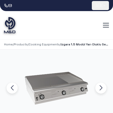
🇬🇧
Home
/
Products
/
Cooking Equipments
/
Izgara 1.5 Modül Yarı Oluklu Set Üstü