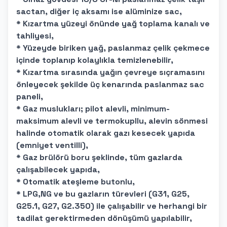
sactan, diğer iç aksamı ise alüminize sac,
* Kızartma yüzeyi önünde yağ toplama kanalı ve
tahliyesi,
* Yüzeyde biriken yağ, paslanmaz çelik çekmece
içinde toplanıp kolaylıkla temizlenebilir,
* Kızartma sırasında yağın çevreye sıçramasını
önleyecek şekilde üç kenarında paslanmaz sac
paneli,
* Gaz muslukları; pilot alevli, minimum-
maksimum alevli ve termokupllu, alevin sönmesi
halinde otomatik olarak gazı kesecek yapıda
(emniyet ventilli),
* Gaz brülörü boru şeklinde, tüm gazlarda
çalışabilecek yapıda,
* Otomatik ateşleme butonlu,
* LPG,NG ve bu gazların türevleri (G31, G25,
G25.1, G27, G2.350) ile çalışabilir ve herhangi bir
tadilat gerektirmeden dönüşümü yapılabilir,