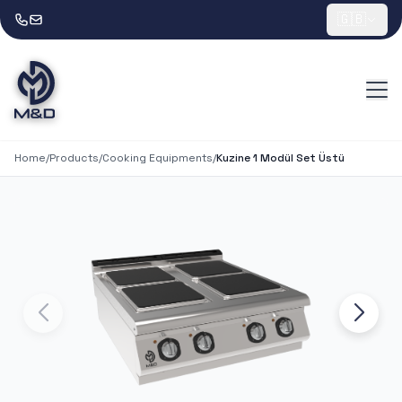
🇬🇧
Home
/
Products
/
Cooking Equipments
/
Kuzine 1 Modül Set Üstü