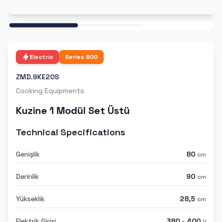
Ana
Electric
Series
900
ZMD.9KE20S
Cooking Equipments
Kuzine 1 Modül Set Üstü
Technical Specifications
Genişlik
80
cm
Derinlik
90
cm
Yükseklik
28,5
cm
Elektrik Girişi
380 - 400
V