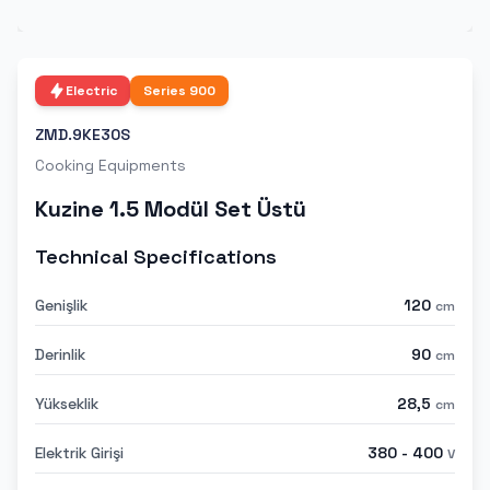
Electric
Series
900
ZMD.9KE30S
Cooking Equipments
Kuzine 1.5 Modül Set Üstü
Technical Specifications
Genişlik
120
cm
Derinlik
90
cm
Yükseklik
28,5
cm
Elektrik Girişi
380 - 400
V