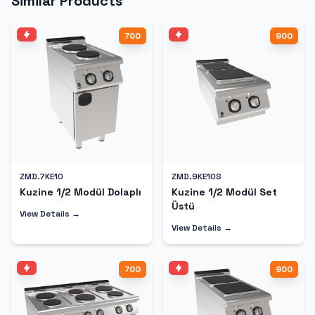
Similar Products
700
900
ZMD.7KE10
ZMD.9KE10S
Kuzine 1/2 Modül Dolaplı
Kuzine 1/2 Modül Set
Üstü
View Details →
View Details →
700
900