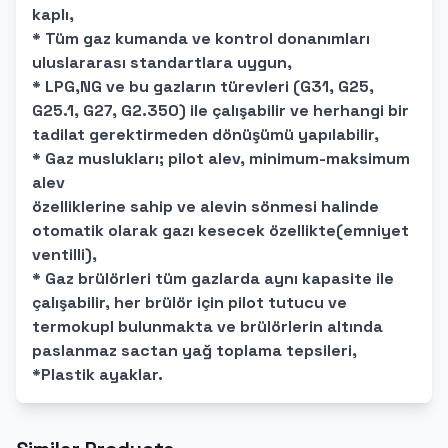
kaplı,
* Tüm gaz kumanda ve kontrol donanımları
uluslararası standartlara uygun,
* LPG,NG ve bu gazların türevleri (G31, G25,
G25.1, G27, G2.350) ile çalışabilir ve herhangi bir
tadilat gerektirmeden dönüşümü yapılabilir,
* Gaz muslukları; pilot alev, minimum-maksimum
alev
özelliklerine sahip ve alevin sönmesi halinde
otomatik olarak gazı kesecek özellikte(emniyet
ventilli),
* Gaz brülörleri tüm gazlarda aynı kapasite ile
çalışabilir, her brülör için pilot tutucu ve
termokupl bulunmakta ve brülörlerin altında
paslanmaz sactan yağ toplama tepsileri,
*Plastik ayaklar.