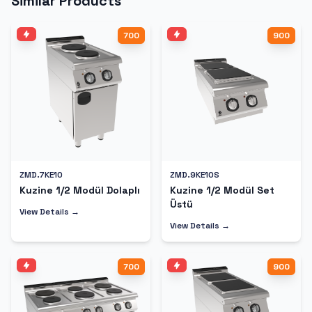
Similar Products
700
900
ZMD.7KE10
ZMD.9KE10S
Kuzine 1/2 Modül Dolaplı
Kuzine 1/2 Modül Set
Üstü
View Details →
View Details →
700
900