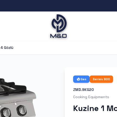
 4 Gözlü
Gas
Series
900
ZMD.9KG20
Cooking Equipments
Kuzine 1 Mo