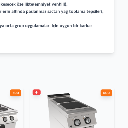
esecek özellikte(emniyet ventilli),
örlerin altında paslanmaz sactan yağ toplama tepsileri,
eya orta grup uygulamaları için uygun bir karkas
700
900