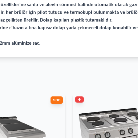
elliklerine sahip ve alevin sönmesi halinde otomatik olarak gazı k
bilir, her brülör için pilot tutucu ve termokupl bulunmakta ve brül
z çelikten üretilir. Dolap kapıları plastik tutamaklıdır.
rine cihazın altına kapısız dolap yada çekmeceli dolap konabilir v
r 2mm alüminize sac.
900