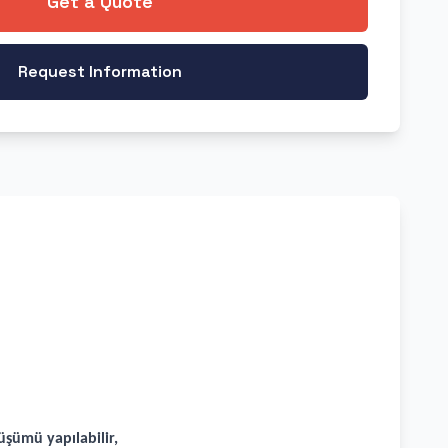
Get a Quote
Request Information
üşümü yapılabilir,