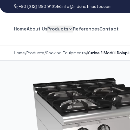
+90 (212) 890 9125
info@mdchefmaster.com
Home
About Us
Products
References
Contact
Home
/
Products
/
Cooking Equipments
/
Kuzine 1 Modül Dolaplı