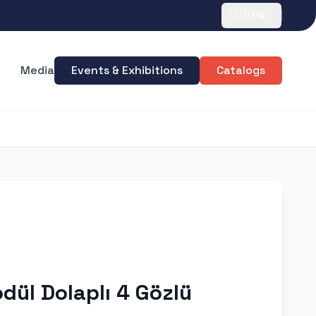
🇬🇧
EN
Media
Events & Exhibitions
Catalogs
dül Dolaplı 4 Gözlü