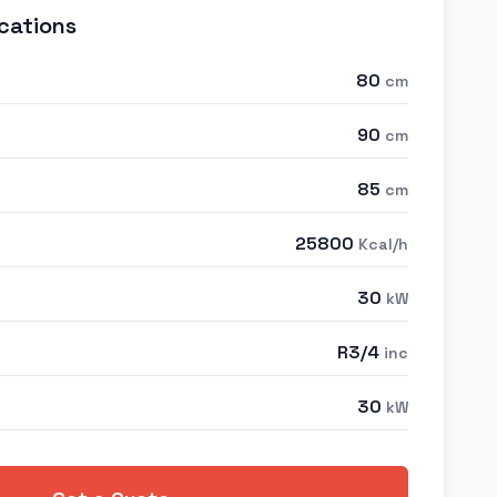
cations
80
cm
90
cm
85
cm
25800
Kcal/h
30
kW
R3/4
inc
30
kW