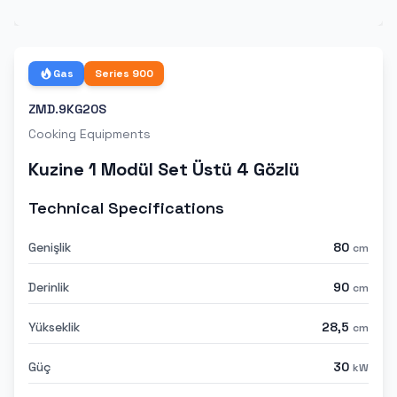
Gas
Series
900
ZMD.9KG20S
Cooking Equipments
Kuzine 1 Modül Set Üstü 4 Gözlü
Technical Specifications
Genişlik
80
cm
Derinlik
90
cm
Yükseklik
28,5
cm
Güç
30
kW