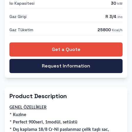
Isı Kapasitesi
30
kW
Gaz Girişi
R 3/4
inc
Gaz Tüketim
25800
Kcal/h
Get a Quote
Request Information
Product Description
GENEL ÖZELLİKLER
* Kuzine
* Perfect 900seri, 1modül, setüstü
* Dış kaplama 18/8 Cr-Ni paslanmaz çelik taşlı sac,