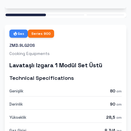
Ana
Gas
Series
900
ZMD.9LG20S
Cooking Equipments
Lavataşlı Izgara 1 Modül Set Üstü
Technical Specifications
Genişlik
80
cm
Derinlik
90
cm
Yükseklik
28,5
cm
Gaz Girişi
R 3/4
inc