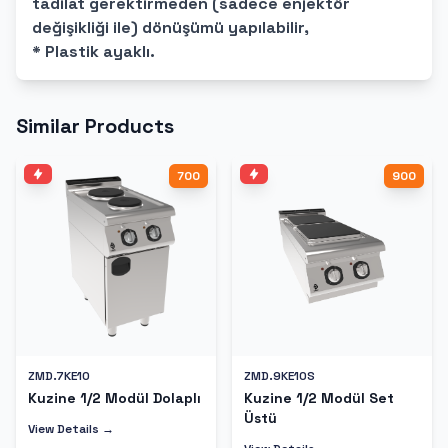
tadilat gerektirmeden (sadece enjektör
değişikliği ile) dönüşümü yapılabilir,
* Plastik ayaklı.
Similar Products
700
900
ZMD.7KE10
ZMD.9KE10S
Kuzine 1/2 Modül Dolaplı
Kuzine 1/2 Modül Set
Üstü
View Details →