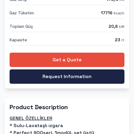
Gaz Tüketim
17716
Kcal/h
Toplam Güç
20,6
kW
Kapasite
23
lt
Get a Quote
Request Information
Product Description
GENEL ÖZELLİKLER
* Sulu-Lavataşlı ızgara
* Perfect 900seri, 1modül, set üstü