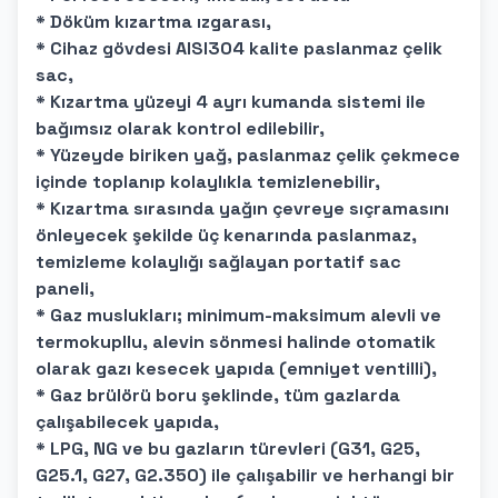
* Döküm kızartma ızgarası,
* Cihaz gövdesi AISI304 kalite paslanmaz çelik
sac,
* Kızartma yüzeyi 4 ayrı kumanda sistemi ile
bağımsız olarak kontrol edilebilir,
* Yüzeyde biriken yağ, paslanmaz çelik çekmece
içinde toplanıp kolaylıkla temizlenebilir,
* Kızartma sırasında yağın çevreye sıçramasını
önleyecek şekilde üç kenarında paslanmaz,
temizleme kolaylığı sağlayan portatif sac
paneli,
* Gaz muslukları; minimum-maksimum alevli ve
termokupllu, alevin sönmesi halinde otomatik
olarak gazı kesecek yapıda (emniyet ventilli),
* Gaz brülörü boru şeklinde, tüm gazlarda
çalışabilecek yapıda,
* LPG, NG ve bu gazların türevleri (G31, G25,
G25.1, G27, G2.350) ile çalışabilir ve herhangi bir