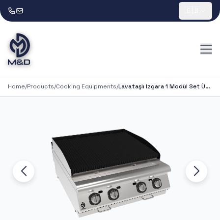
🇬🇧
Home
/
Products
/
Cooking Equipments
/
Lavataşlı Izgara 1 Modül Set Üstü