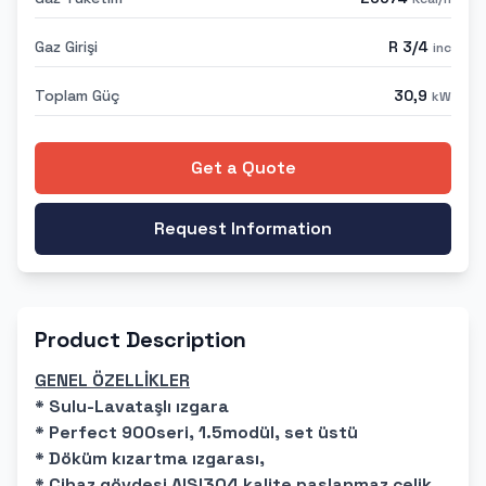
Gaz Girişi
R 3/4
inc
Toplam Güç
30,9
kW
Get a Quote
Request Information
Product Description
GENEL ÖZELLİKLER
* Sulu-Lavataşlı ızgara
* Perfect 900seri, 1.5modül, set üstü
* Döküm kızartma ızgarası,
* Cihaz gövdesi AISI304 kalite paslanmaz çelik