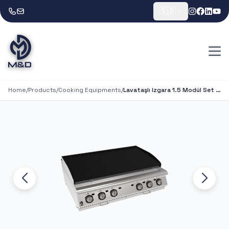
🇬🇧
Home
/
Products
/
Cooking Equipments
/
Lavataşlı Izgara 1.5 Modül Set Üstü