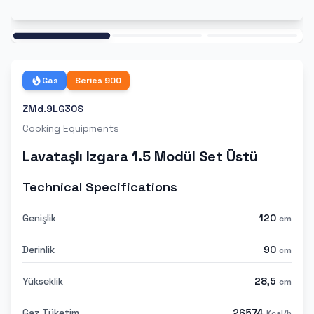
Ana
Gas
Series
900
ZMd.9LG30S
Cooking Equipments
Lavataşlı Izgara 1.5 Modül Set Üstü
Technical Specifications
Genişlik
120
cm
Derinlik
90
cm
Yükseklik
28,5
cm
Gaz Tüketim
26574
Kcal/h