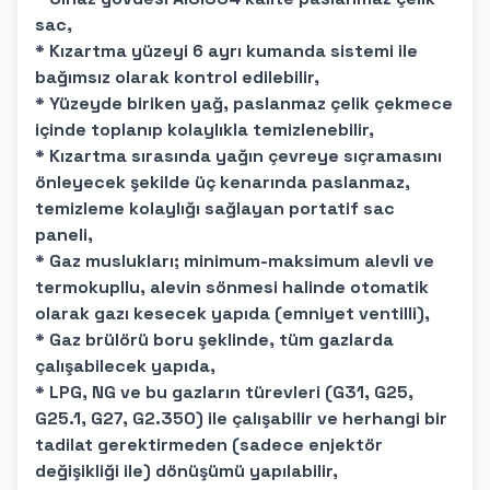
sac,
* Kızartma yüzeyi 6 ayrı kumanda sistemi ile
bağımsız olarak kontrol edilebilir,
* Yüzeyde biriken yağ, paslanmaz çelik çekmece
içinde toplanıp kolaylıkla temizlenebilir,
* Kızartma sırasında yağın çevreye sıçramasını
önleyecek şekilde üç kenarında paslanmaz,
temizleme kolaylığı sağlayan portatif sac
paneli,
* Gaz muslukları; minimum-maksimum alevli ve
termokupllu, alevin sönmesi halinde otomatik
olarak gazı kesecek yapıda (emniyet ventilli),
* Gaz brülörü boru şeklinde, tüm gazlarda
çalışabilecek yapıda,
* LPG, NG ve bu gazların türevleri (G31, G25,
G25.1, G27, G2.350) ile çalışabilir ve herhangi bir
tadilat gerektirmeden (sadece enjektör
değişikliği ile) dönüşümü yapılabilir,