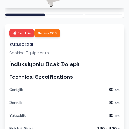
Ana
Electric
Series
900
ZMD.9OE20I
Cooking Equipments
İndüksiyonlu Ocak Dolaplı
Technical Specifications
Genişlik
80
cm
Derinlik
90
cm
Yükseklik
85
cm
Elektrik Girişi
380 - 400
V