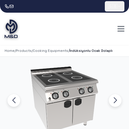
🇬🇧
Home
/
Products
/
Cooking Equipments
/
İndüksiyonlu Ocak Dolaplı