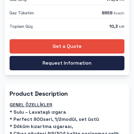
Gaz Tüketim
8858
Kcal/h
Toplam Güç
10,3
kW
Get a Quote
Request Information
Product Description
GENEL ÖZELLİKLER
* Sulu – Lavataşlı ızgara
* Perfect 900seri, 1/2modül, set üstü
* Döküm kızartma ızgarası,
* Cihaz gövdesi AISI304 kalite paslanmaz çelik