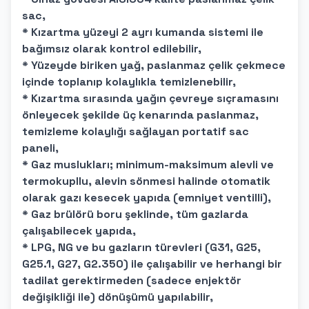
sac,
* Kızartma yüzeyi 2 ayrı kumanda sistemi ile
bağımsız olarak kontrol edilebilir,
* Yüzeyde biriken yağ, paslanmaz çelik çekmece
içinde toplanıp kolaylıkla temizlenebilir,
* Kızartma sırasında yağın çevreye sıçramasını
önleyecek şekilde üç kenarında paslanmaz,
temizleme kolaylığı sağlayan portatif sac
paneli,
* Gaz muslukları; minimum-maksimum alevli ve
termokupllu, alevin sönmesi halinde otomatik
olarak gazı kesecek yapıda (emniyet ventilli),
* Gaz brülörü boru şeklinde, tüm gazlarda
çalışabilecek yapıda,
* LPG, NG ve bu gazların türevleri (G31, G25,
G25.1, G27, G2.350) ile çalışabilir ve herhangi bir
tadilat gerektirmeden (sadece enjektör
değişikliği ile) dönüşümü yapılabilir,