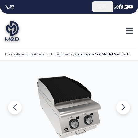
🇬🇧
Home
/
Products
/
Cooking Equipments
/
Sulu Izgara 1/2 Modül Set Üstü