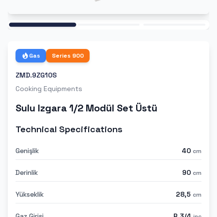
Ana
Gas
Series
900
ZMD.9ZG10S
Cooking Equipments
Sulu Izgara 1/2 Modül Set Üstü
Technical Specifications
Genişlik
40
cm
Derinlik
90
cm
Yükseklik
28,5
cm
Gaz Girişi
R 3/4
inc