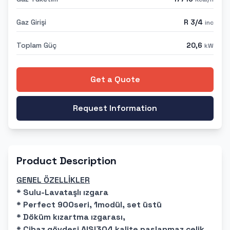
Gaz Girişi
R 3/4
inc
Toplam Güç
20,6
kW
Get a Quote
Request Information
Product Description
GENEL ÖZELLİKLER
* Sulu-Lavataşlı ızgara
* Perfect 900seri, 1modül, set üstü
* Döküm kızartma ızgarası,
* Cihaz gövdesi AISI304 kalite paslanmaz çelik