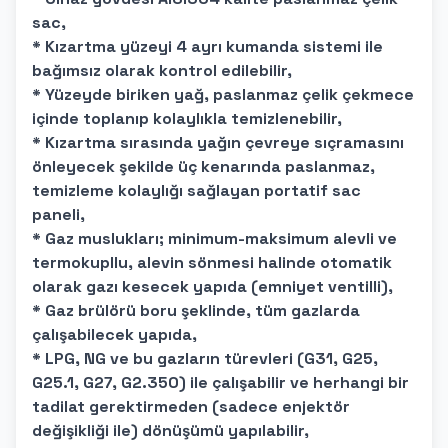
sac,
* Kızartma yüzeyi 4 ayrı kumanda sistemi ile
bağımsız olarak kontrol edilebilir,
* Yüzeyde biriken yağ, paslanmaz çelik çekmece
içinde toplanıp kolaylıkla temizlenebilir,
* Kızartma sırasında yağın çevreye sıçramasını
önleyecek şekilde üç kenarında paslanmaz,
temizleme kolaylığı sağlayan portatif sac
paneli,
* Gaz muslukları; minimum-maksimum alevli ve
termokupllu, alevin sönmesi halinde otomatik
olarak gazı kesecek yapıda (emniyet ventilli),
* Gaz brülörü boru şeklinde, tüm gazlarda
çalışabilecek yapıda,
* LPG, NG ve bu gazların türevleri (G31, G25,
G25.1, G27, G2.350) ile çalışabilir ve herhangi bir
tadilat gerektirmeden (sadece enjektör
değişikliği ile) dönüşümü yapılabilir,