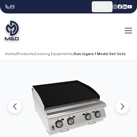
🇬🇧
Home
/
Products
/
Cooking Equipments
/
Sulu Izgara 1 Modül Set Üstü