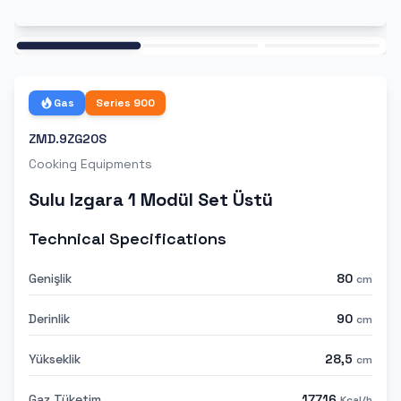
Ana
Gas
Series
900
ZMD.9ZG20S
Cooking Equipments
Sulu Izgara 1 Modül Set Üstü
Technical Specifications
Genişlik
80
cm
Derinlik
90
cm
Yükseklik
28,5
cm
Gaz Tüketim
17716
Kcal/h