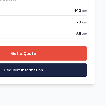
140
cm
70
cm
85
cm
Get a Quote
Request Information