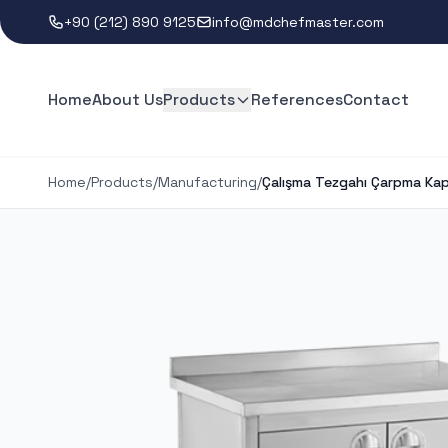
+90 (212) 890 9125
info@mdchefmaster.com
Home
About Us
Products
References
Contact
Home
/
Products
/
Manufacturing
/
Çalışma Tezgahı Çarpma Kap