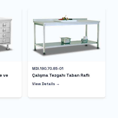
MDI.190.70.85-01
e ve
Çalışma Tezgahı Taban Raflı
View Details →