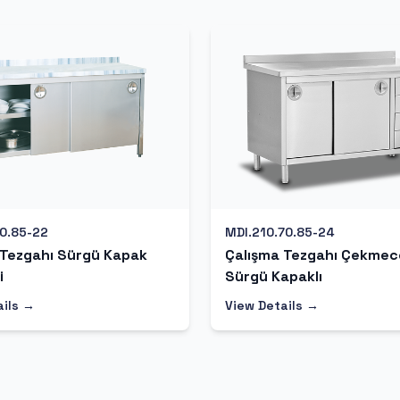
70.85-22
MDI.210.70.85-24
 Tezgahı Sürgü Kapak
Çalışma Tezgahı Çekmec
i
Sürgü Kapaklı
ails →
View Details →