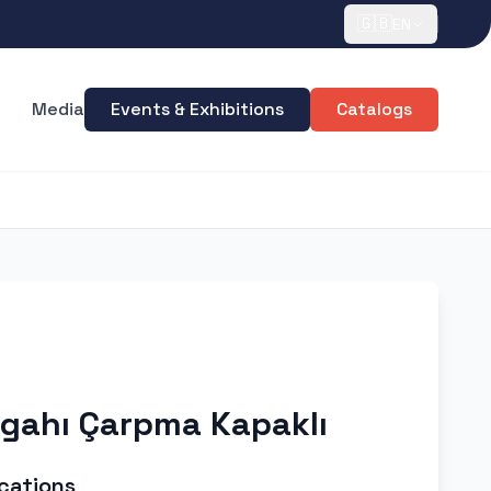
🇬🇧
EN
Media
Events & Exhibitions
Catalogs
zgahı Çarpma Kapaklı
cations