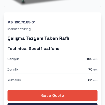
MDI.190.70.85-01
Manufacturing
Çalışma Tezgahı Taban Raflı
Technical Specifications
Genişlik
190
cm
Derinlik
70
cm
Yükseklik
85
cm
Get a Quote