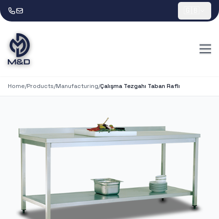
🇬🇧
Home
/
Products
/
Manufacturing
/
Çalışma Tezgahı Taban Raflı