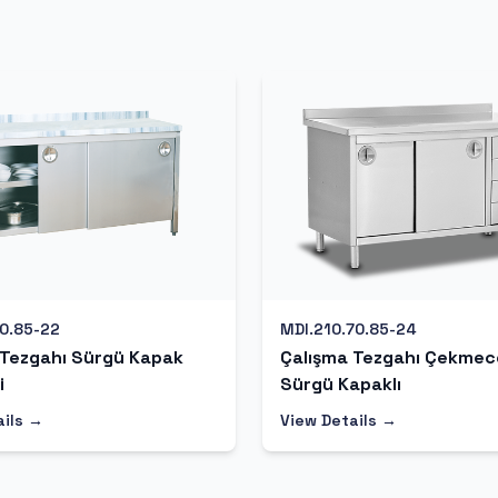
70.85-22
MDI.210.70.85-24
 Tezgahı Sürgü Kapak
Çalışma Tezgahı Çekmec
i
Sürgü Kapaklı
ails →
View Details →