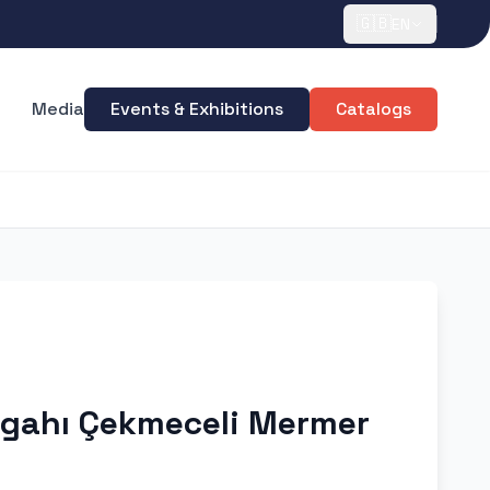
🇬🇧
EN
Media
Events & Exhibitions
Catalogs
zgahı Çekmeceli Mermer