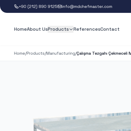
+90 (212) 890 9125
info@mdchefmaster.com
Home
About Us
Products
References
Contact
Home
/
Products
/
Manufacturing
/
Çalışma Tezgahı Çekmeceli M