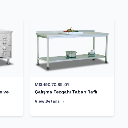
MDI.190.70.85-01
e ve
Çalışma Tezgahı Taban Raflı
View Details →