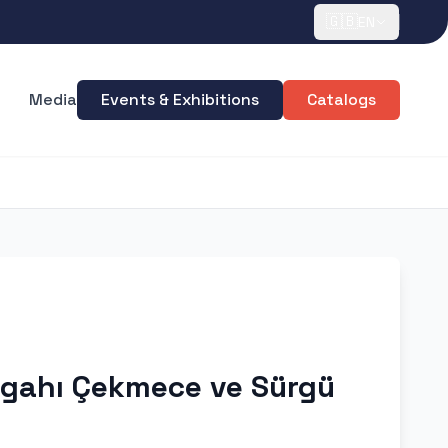
🇬🇧
EN
Media
Events & Exhibitions
Catalogs
zgahı Çekmece ve Sürgü