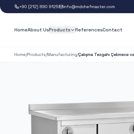
+90 (212) 890 9125
info@mdchefmaster.com
Home
About Us
Products
References
Contact
Home
/
Products
/
Manufacturing
/
Çalışma Tezgahı Çekmece ve