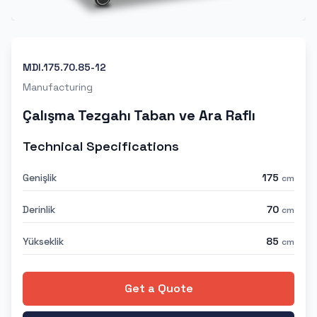
MDI.175.70.85-12
Manufacturing
Çalışma Tezgahı Taban ve Ara Raflı
Technical Specifications
Genişlik
175
cm
Derinlik
70
cm
Yükseklik
85
cm
Get a Quote